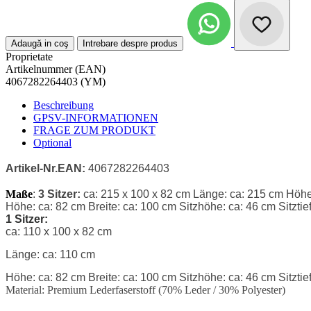
Adaugă in coş
Intrebare despre produs
Proprietate
Artikelnummer (EAN)
4067282264403 (YM)
Beschreibung
GPSV-INFORMATIONEN
FRAGE ZUM PRODUKT
Optional
Artikel-Nr.
EAN:
4067282264403
Maße
:
3 Sitzer:
ca: 215 x 100 x 82 cm
Länge: ca: 215 cm
Höhe
Höhe: ca: 82 cm
Breite: ca: 100 cm
Sitzhöhe: ca: 46 cm
Sitztie
1 Sitzer:
ca: 110 x 100 x 82 cm
Länge: ca: 110 cm
Höhe: ca: 82 cm
Breite: ca: 100 cm
Sitzhöhe: ca: 46 cm
Sitzti
Material:
Premium Lederfaserstoff (70% Leder / 30% Polyester)