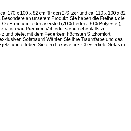
 ca. 170 x 100 x 82 cm für den 2-Sitzer und ca. 110 x 100 x 82
as Besondere an unserem Produkt: Sie haben die Freiheit, die
. Ob Premium Lederfaserstoff (70% Leder / 30% Polyester),
terialien wie Premium Vollleder stehen ebenfalls zur
olz und bietet mit dem Federkern höchsten Sitzkomfort.
n exklusiven Sofatraum! Wählen Sie Ihre Traumfarbe und das
jetzt und erleben Sie den Luxus eines Chesterfield-Sofas in