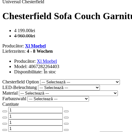
Universul Chesterfield
Chesterfield Sofa Couch Garnit
4 199.00lei
4 960.00lei
Producător:
Xl Moebel
Lieferzeiten:
4 - 8 Wochen
Producător:
Xl Moebel
Model: 4067282264403
Disponibilitate: În stoc
Chesterfield Option
LED-Beleuchtung
Material
Farbauswahl
Cantitate