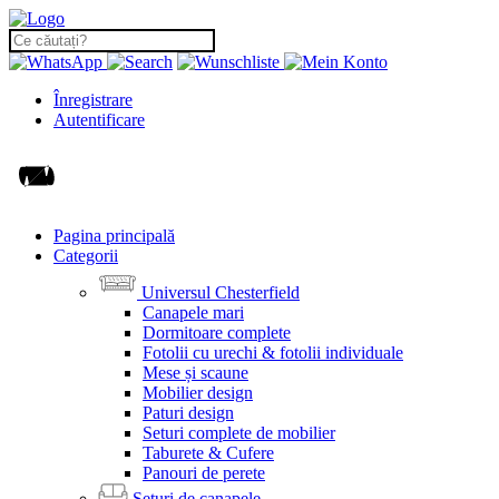
Înregistrare
Autentificare
Pagina principală
Categorii
Universul Chesterfield
Canapele mari
Dormitoare complete
Fotolii cu urechi & fotolii individuale
Mese și scaune
Mobilier design
Paturi design
Seturi complete de mobilier
Taburete & Cufere
Panouri de perete
Seturi de canapele