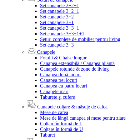
Set canapele 2+2+1
Set canapele 3+2+1
Set canapele 3+2
Set canapele 3+1
Set canapele 3+3+1
Set canapele 3+3+1+1
Seturi complete de mobilier pentru living
Set canapele 3+3
Canapele
Fotolii & Chaise longue
Canapea extensibilă / Canapea pliantă
Canapele rotunde & zone de living
Canapea două locuri
Canapea trei locuri
Canapea cu patru locuri
Canapele mari
Taburete și cufere
Canapele colțare & măsuțe de cafea
Mese de cafea
Mese de lângă canapea și mese pentru ziare
Colțare în formă de L
Colțare în formă de U
Taburet