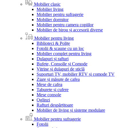
Mobilier clasic
Mobilier living
Mobilier pentru sufragerie
Mobilier dormitor
Mobilier pentru camera copiilor
Mobilier de birou și accesorii diverse
Mobilier pentru living
Biblioteci & Polițe
Fotolii & scaune cu un loc
Mobilier complet pentru living
Dulapuri și rafturi
Bufete, Consolle și Comode
Vitrine și dulapuri de sticlă
Suporturi TV, mobilier RTV și comode TV
Ziare și măsuțe de cafea
Mese de cafea
Taburete și cufere
Mese console
Oglinzi
Rafturi despărțitoare
Mobilier de living și sisteme modulare
Mobilier pentru sufragerie
Fotolii