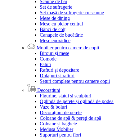
Scaune de bar
Set de sufragerie
Set masă de sufragerie cu scaune
Mese de dining
Mese cu picior central
Bănci de colț
Canapele de bucătărie
Mese epoxidice
Mobilier pentru camere de copii
Birouri și mese
Comode
Paturi
Rafturi și depozitare
Dulapuri și rafturi
Seturi complete pentru camere copii
Decorațiuni
Figurine, statui și sculpturi
Oglindă de perete și oglindă de podea
Vaze & boluri
Decorațiuni de perete
Coloane de apă & pereți de apă
Coloane și baghete
Medusa Mobilier
Suporturi pentru flori