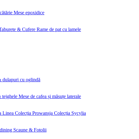
cătărie
Mese epoxidice
Taburete & Cufere
Rame de pat cu lamele
 dulapuri cu oglindă
& tejghele
Mese de cafea și măsuțe laterale
a Linea
Colecția Prowansja
Colecția Sycylia
dining
Scaune & Fotolii