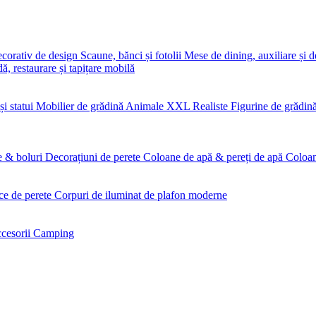
ecorativ de design
Scaune, bănci și fotolii
Mese de dining, auxiliare și 
, restaurare și tapițare mobilă
și statui
Mobilier de grădină
Animale XXL Realiste
Figurine de grădin
e & boluri
Decorațiuni de perete
Coloane de apă & pereți de apă
Coloan
ce de perete
Corpuri de iluminat de plafon moderne
cesorii Camping