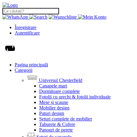
Înregistrare
Autentificare
Pagina principală
Categorii
Universul Chesterfield
Canapele mari
Dormitoare complete
Fotolii cu urechi & fotolii individuale
Mese și scaune
Mobilier design
Paturi design
Seturi complete de mobilier
Taburete & Cufere
Panouri de perete
Seturi de canapele