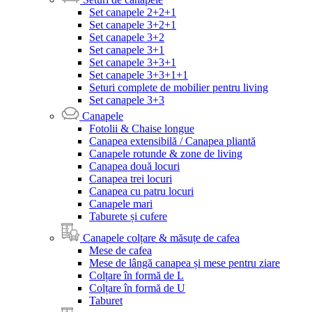
Set canapele 2+2+1
Set canapele 3+2+1
Set canapele 3+2
Set canapele 3+1
Set canapele 3+3+1
Set canapele 3+3+1+1
Seturi complete de mobilier pentru living
Set canapele 3+3
Canapele
Fotolii & Chaise longue
Canapea extensibilă / Canapea pliantă
Canapele rotunde & zone de living
Canapea două locuri
Canapea trei locuri
Canapea cu patru locuri
Canapele mari
Taburete și cufere
Canapele colțare & măsuțe de cafea
Mese de cafea
Mese de lângă canapea și mese pentru ziare
Colțare în formă de L
Colțare în formă de U
Taburet