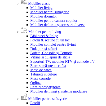
Mobilier clasic
Mobilier living
Mobilier pentru sufragerie
Mobilier dormitor
Mobilier pentru camera copiilor
Mobilier de birou și accesorii diverse
Mobilier pentru living
Biblioteci & Polițe
Fotolii & scaune cu un loc
Mobilier complet pentru living
Dulapuri și rafturi
Bufete, Consolle și Comode
Vitrine și dulapuri de sticlă
Suporturi TV, mobilier RTV și comode TV
Ziare și măsuțe de cafea
Mese de cafea
Taburete și cufere
Mese console
Oglinzi
Rafturi despărțitoare
Mobilier de living și sisteme modulare
Mobilier pentru sufragerie
Fotolii