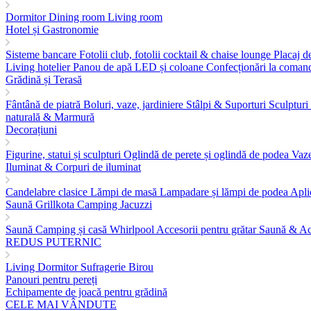
Dormitor
Dining room
Living room
Hotel și Gastronomie
Sisteme bancare
Fotolii club, fotolii cocktail & chaise lounge
Placaj d
Living hotelier
Panou de apă LED și coloane
Confecționări la comandă
Grădină și Terasă
Fântână de piatră
Boluri, vaze, jardiniere
Stâlpi & Suporturi
Sculpturi 
naturală & Marmură
Decorațiuni
Figurine, statui și sculpturi
Oglindă de perete și oglindă de podea
Vaz
Iluminat & Corpuri de iluminat
Candelabre clasice
Lămpi de masă
Lampadare și lămpi de podea
Apli
Saună Grillkota Camping Jacuzzi
Saună
Camping și casă
Whirlpool
Accesorii pentru grătar
Saună & Ac
REDUS PUTERNIC
Living
Dormitor
Sufragerie
Birou
Panouri pentru pereți
Echipamente de joacă pentru grădină
CELE MAI VÂNDUTE