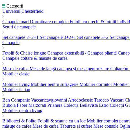
Categorii
Universul Chesterfield
Canapele mari
Dormitoare complete
Fotolii cu urechi & fotolii indivi
Seturi de canapele
Set canapele 2+2+1
Set canapele 3+2+1
Set canapele 3+2
Set canape
Canapele
Fotolii & Chaise longue
Canapea extensibilă / Canapea pliantă
Canape
Canapele colțare & măsuțe de cafea
Mese de cafea
Mese de lângă canapea și mese pentru ziare
Colțare în
Mobilier clasic
Mobilier living
Mobilier pentru sufragerie
Mobilier dormitor
Mobilier
Mobilier italian
Ben Companie
Vaccaricavgiovanni
Arredoclassic
Tarocco Vaccari
Cl
Bubola
Faber
Marzorati
Prianera
Colecția Bellavista
Estro Colecții
Gi
Mobilier pentru living
Biblioteci & Polițe
Fotolii & scaune cu un loc
Mobilier complet pentr
măsuțe de cafea
Mese de cafea
Taburete și cufere
Mese console
Ogli