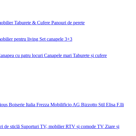
mobilier
Taburete & Cufere
Panouri de perete
obilier pentru living
Set canapele 3+3
anapea cu patru locuri
Canapele mari
Taburete și cufere
ious
Boiserie Italia
Frezza
Mobilificio AG
Bizzotto
Stil Elisa
F.lli
ri de sticlă
Suporturi TV, mobilier RTV și comode TV
Ziare și