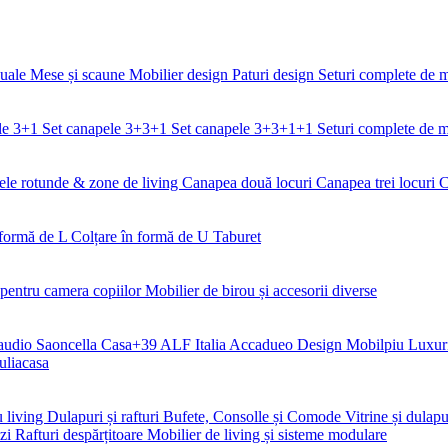
duale
Mese și scaune
Mobilier design
Paturi design
Seturi complete de 
le 3+1
Set canapele 3+3+1
Set canapele 3+3+1+1
Seturi complete de m
le rotunde & zone de living
Canapea două locuri
Canapea trei locuri
C
 formă de L
Colțare în formă de U
Taburet
 pentru camera copiilor
Mobilier de birou și accesorii diverse
audio Saoncella
Casa+39
ALF Italia
Accadueo Design
Mobilpiu Luxur
uliacasa
u living
Dulapuri și rafturi
Bufete, Consolle și Comode
Vitrine și dulapu
nzi
Rafturi despărțitoare
Mobilier de living și sisteme modulare