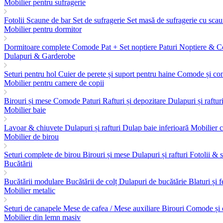
Mobilier pentru sufragerie
Fotolii
Scaune de bar
Set de sufragerie
Set masă de sufragerie cu sca
Mobilier pentru dormitor
Dormitoare complete
Comode
Pat + Set noptiere
Paturi
Noptiere & C
Dulapuri & Garderobe
Seturi pentru hol
Cuier de perete și suport pentru haine
Comode și co
Mobilier pentru camere de copii
Birouri și mese
Comode
Paturi
Rafturi și depozitare
Dulapuri și raftur
Mobilier baie
Lavoar & chiuvete
Dulapuri și rafturi
Dulap baie inferioară
Mobilier 
Mobilier de birou
Seturi complete de birou
Birouri și mese
Dulapuri și rafturi
Fotolii & 
Bucătării
Bucătării modulare
Bucătării de colț
Dulapuri de bucătărie
Blaturi și 
Mobilier metalic
Seturi de canapele
Mese de cafea / Mese auxiliare
Birouri
Comode și 
Mobilier din lemn masiv