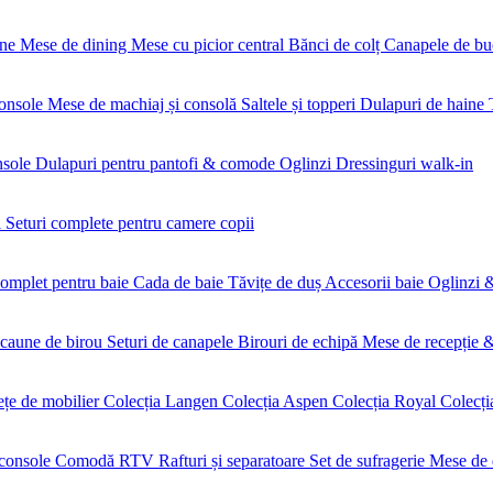
une
Mese de dining
Mese cu picior central
Bănci de colț
Canapele de bu
onsole
Mese de machiaj și consolă
Saltele și topperi
Dulapuri de haine
nsole
Dulapuri pentru pantofi & comode
Oglinzi
Dressinguri walk-in
i
Seturi complete pentru camere copii
complet pentru baie
Cada de baie
Tăvițe de duș
Accesorii baie
Oglinzi &
scaune de birou
Seturi de canapele
Birouri de echipă
Mese de recepție 
fețe de mobilier
Colecția Langen
Colecția Aspen
Colecția Royal
Colecți
console
Comodă RTV
Rafturi și separatoare
Set de sufragerie
Mese de 