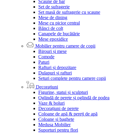
Scaune de bar
Set de sufragerie
Set masă de sufragerie cu scaune
Mese de dining
Mese cu picior central
Bănci de colț
Canapele de bucătărie
Mese epoxidice
Mobilier pentru camere de copii
Birouri și mese
Comode
Paturi
Rafturi și depozitare
Dulapuri și rafturi
Seturi complete pentru camere copii
Decorațiuni
Figurine, statui și sculpturi
Oglindă de perete și oglindă de podea
Vaze & boluri
Decorațiuni de perete
Coloane de apă & pereți de apă
Coloane și baghete
Medusa Mobilier
Suporturi pentru flori