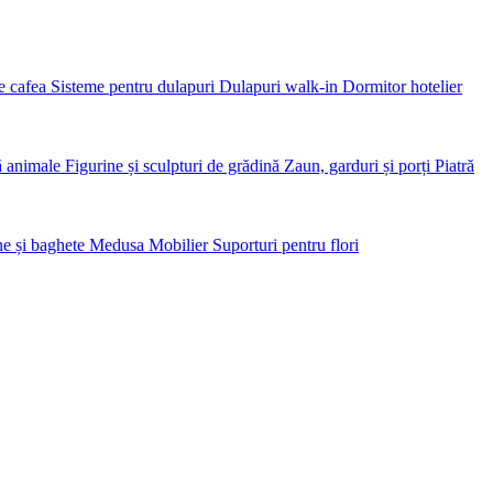
de cafea
Sisteme pentru dulapuri Dulapuri walk-in
Dormitor hotelier
ă animale
Figurine și sculpturi de grădină
Zaun, garduri și porți
Piatră
e și baghete
Medusa Mobilier
Suporturi pentru flori