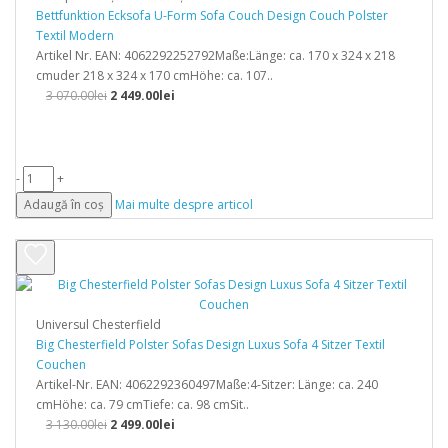
Bettfunktion Ecksofa U-Form Sofa Couch Design Couch Polster
Textil Modern
Artikel Nr. EAN: 4062292252792Maße:Länge: ca. 170 x 324 x 218
cmuder 218 x 324 x 170 cmHöhe: ca. 107..
3 070.00lei
2 449.00lei
-
+
Adaugă în coș
Mai multe despre articol
Universul Chesterfield
Big Chesterfield Polster Sofas Design Luxus Sofa 4 Sitzer Textil
Couchen
Artikel-Nr. EAN: 4062292360497Maße:4-Sitzer: Länge: ca. 240
cmHöhe: ca. 79 cmTiefe: ca. 98 cmSit..
3 130.00lei
2 499.00lei