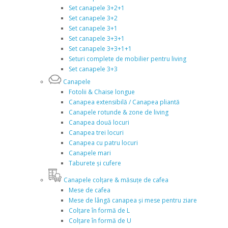
Set canapele 3+2+1
Set canapele 3+2
Set canapele 3+1
Set canapele 3+3+1
Set canapele 3+3+1+1
Seturi complete de mobilier pentru living
Set canapele 3+3
Canapele
Fotolii & Chaise longue
Canapea extensibilă / Canapea pliantă
Canapele rotunde & zone de living
Canapea două locuri
Canapea trei locuri
Canapea cu patru locuri
Canapele mari
Taburete și cufere
Canapele colțare & măsuțe de cafea
Mese de cafea
Mese de lângă canapea și mese pentru ziare
Colțare în formă de L
Colțare în formă de U