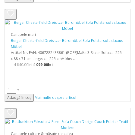
Canapele mari
Beiger Chesterfield Dreisitzer Büromöbel Sofa Polstersofas Luxus
Möbel
Artikel-Nr. EAN: 4067282433861 (BOFS)Maße:3-Sitzer-Sofa:ca. 225
x 88 x 71 cmLänge: ca. 225 cmHöhe: ..
4 840.00lei
4 099.00lei
-
+
Adaugă în coș
Mai multe despre articol
Canapele colțare & măsuțe de cafea