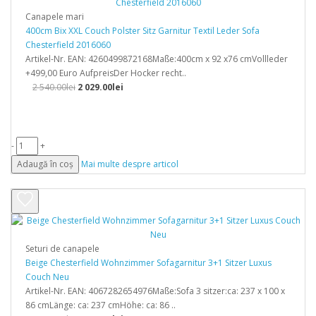
Canapele mari
400cm Bix XXL Couch Polster Sitz Garnitur Textil Leder Sofa
Chesterfield 2016060
Artikel-Nr. EAN: 4260499872168Maße:400cm x 92 x76 cmVollleder
+499,00 Euro AufpreisDer Hocker recht..
2 540.00lei
2 029.00lei
-
+
Adaugă în coș
Mai multe despre articol
Seturi de canapele
Beige Chesterfield Wohnzimmer Sofagarnitur 3+1 Sitzer Luxus
Couch Neu
Artikel-Nr. EAN: 4067282654976Maße:Sofa 3 sitzer:ca: 237 x 100 x
86 cmLänge: ca: 237 cmHöhe: ca: 86 ..