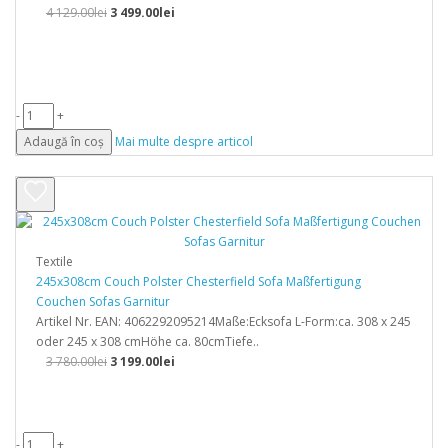
4 129.00lei
3 499.00lei
-
+
Adaugă în coș
Mai multe despre articol
Textile
245x308cm Couch Polster Chesterfield Sofa Maßfertigung
Couchen Sofas Garnitur
Artikel Nr. EAN: 4062292095214Maße:Ecksofa L-Form:ca. 308 x 245
oder 245 x 308 cmHöhe ca. 80cmTiefe..
3 780.00lei
3 199.00lei
-
+