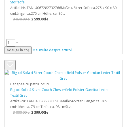
Stoffsofa
Artikel Nr. EAN: 4067282732766Maße:4-Sitzer Sofa:ca.275 x 90 x 80
cmLänge: ca.275 cmHöhe: ca. 80 ..
3 070.00lei
2 599.00lei
-
+
Adaugă în coș
Mai multe despre articol
Canapea cu patru locuri
Big xxl Sofa 4 Sitzer Couch Chesterfield Polster Garnitur Leder
Textil Grau
Artikel-Nr. EAN: 4062292360503Maße:4-Sitzer: Länge: ca. 265
cmHöhe: ca. 79 cmTiefe: ca. 98 cmSitz..
3 000.00lei
2 399.00lei