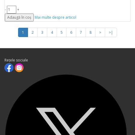
-
+
Adaugă în coș
Mai multe despre articol
1
2
3
4
5
6
7
8
>
>|
Rețele sociale