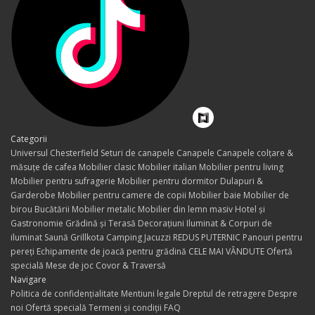
Categorii
Universul Chesterfield
Seturi de canapele
Canapele
Canapele colțare &
măsuțe de cafea
Mobilier clasic
Mobilier italian
Mobilier pentru living
Mobilier pentru sufragerie
Mobilier pentru dormitor
Dulapuri &
Garderobe
Mobilier pentru camere de copii
Mobilier baie
Mobilier de
birou
Bucătării
Mobilier metalic
Mobilier din lemn masiv
Hotel și
Gastronomie
Grădină și Terasă
Decorațiuni
Iluminat & Corpuri de
iluminat
Saună Grillkota Camping Jacuzzi
REDUS PUTERNIC
Panouri pentru
pereți
Echipamente de joacă pentru grădină
CELE MAI VÂNDUTE
Ofertă
specială
Mese de joc
Covor & Traversă
Navigare
Politica de confidențialitate
Mentiuni legale
Dreptul de retragere
Despre
noi
Ofertă specială
Termeni și condiții
FAQ