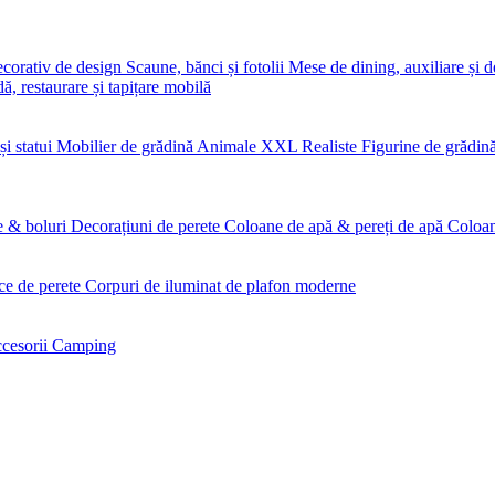
ecorativ de design
Scaune, bănci și fotolii
Mese de dining, auxiliare și 
, restaurare și tapițare mobilă
și statui
Mobilier de grădină
Animale XXL Realiste
Figurine de grădin
e & boluri
Decorațiuni de perete
Coloane de apă & pereți de apă
Coloan
ce de perete
Corpuri de iluminat de plafon moderne
cesorii Camping