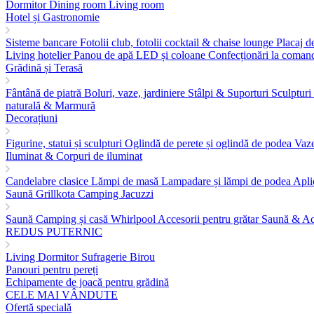
Dormitor
Dining room
Living room
Hotel și Gastronomie
Sisteme bancare
Fotolii club, fotolii cocktail & chaise lounge
Placaj d
Living hotelier
Panou de apă LED și coloane
Confecționări la comandă
Grădină și Terasă
Fântână de piatră
Boluri, vaze, jardiniere
Stâlpi & Suporturi
Sculpturi 
naturală & Marmură
Decorațiuni
Figurine, statui și sculpturi
Oglindă de perete și oglindă de podea
Vaz
Iluminat & Corpuri de iluminat
Candelabre clasice
Lămpi de masă
Lampadare și lămpi de podea
Apli
Saună Grillkota Camping Jacuzzi
Saună
Camping și casă
Whirlpool
Accesorii pentru grătar
Saună & Ac
REDUS PUTERNIC
Living
Dormitor
Sufragerie
Birou
Panouri pentru pereți
Echipamente de joacă pentru grădină
CELE MAI VÂNDUTE
Ofertă specială