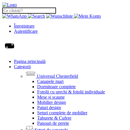
Înregistrare
Autentificare
Pagina principală
Categorii
Universul Chesterfield
Canapele mari
Dormitoare complete
Fotolii cu urechi & fotolii individuale
Mese și scaune
Mobilier design
Paturi design
Seturi complete de mobilier
Taburete & Cufere
Panouri de perete
Seturi de canapele