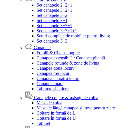
Set canapele 2+2+1
Set canapele 3+2+1
Set canapele 3+2
Set canapele 3+1
Set canapele 3+3+1
Set canapele 3+3+1+1
Seturi complete de mobilier pentru living
Set canapele 3+3
Canapele
Fotolii & Chaise longue
Canapea extensibilă / Canapea pliantă
Canapele rotunde & zone de living
Canapea două locuri
Canapea trei locuri
Canapea cu patru locuri
Canapele mari
Taburete și cufere
Canapele colțare & măsuțe de cafea
Mese de cafea
Mese de lângă canapea și mese pentru ziare
Colțare în formă de L
Colțare în formă de U
Taburet