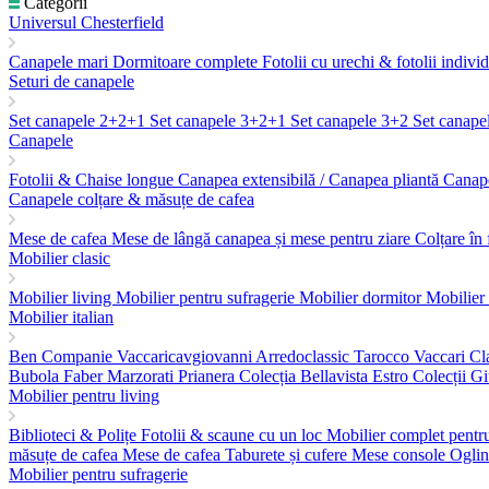
Categorii
Universul Chesterfield
Canapele mari
Dormitoare complete
Fotolii cu urechi & fotolii indivi
Seturi de canapele
Set canapele 2+2+1
Set canapele 3+2+1
Set canapele 3+2
Set canape
Canapele
Fotolii & Chaise longue
Canapea extensibilă / Canapea pliantă
Canape
Canapele colțare & măsuțe de cafea
Mese de cafea
Mese de lângă canapea și mese pentru ziare
Colțare în
Mobilier clasic
Mobilier living
Mobilier pentru sufragerie
Mobilier dormitor
Mobilier
Mobilier italian
Ben Companie
Vaccaricavgiovanni
Arredoclassic
Tarocco Vaccari
Cl
Bubola
Faber
Marzorati
Prianera
Colecția Bellavista
Estro Colecții
Gi
Mobilier pentru living
Biblioteci & Polițe
Fotolii & scaune cu un loc
Mobilier complet pentr
măsuțe de cafea
Mese de cafea
Taburete și cufere
Mese console
Ogli
Mobilier pentru sufragerie