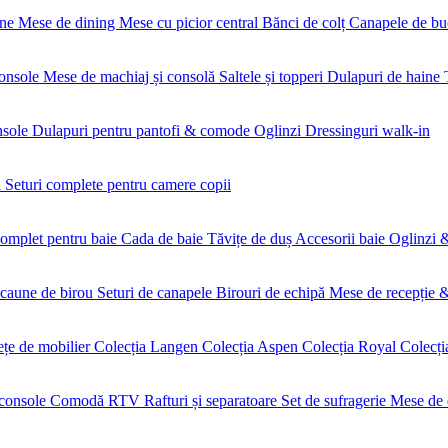
une
Mese de dining
Mese cu picior central
Bănci de colț
Canapele de bu
onsole
Mese de machiaj și consolă
Saltele și topperi
Dulapuri de haine
nsole
Dulapuri pentru pantofi & comode
Oglinzi
Dressinguri walk-in
i
Seturi complete pentru camere copii
complet pentru baie
Cada de baie
Tăvițe de duș
Accesorii baie
Oglinzi &
scaune de birou
Seturi de canapele
Birouri de echipă
Mese de recepție 
fețe de mobilier
Colecția Langen
Colecția Aspen
Colecția Royal
Colecți
console
Comodă RTV
Rafturi și separatoare
Set de sufragerie
Mese de 