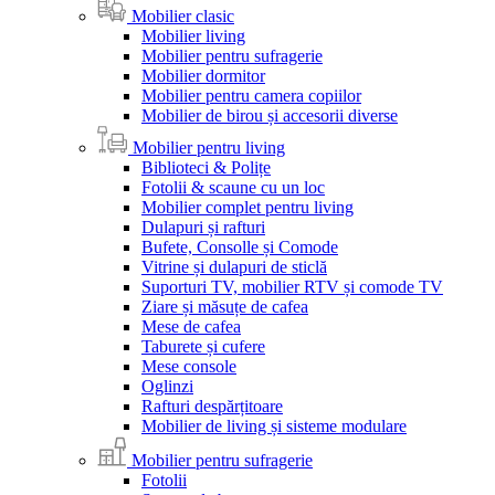
Mobilier clasic
Mobilier living
Mobilier pentru sufragerie
Mobilier dormitor
Mobilier pentru camera copiilor
Mobilier de birou și accesorii diverse
Mobilier pentru living
Biblioteci & Polițe
Fotolii & scaune cu un loc
Mobilier complet pentru living
Dulapuri și rafturi
Bufete, Consolle și Comode
Vitrine și dulapuri de sticlă
Suporturi TV, mobilier RTV și comode TV
Ziare și măsuțe de cafea
Mese de cafea
Taburete și cufere
Mese console
Oglinzi
Rafturi despărțitoare
Mobilier de living și sisteme modulare
Mobilier pentru sufragerie
Fotolii