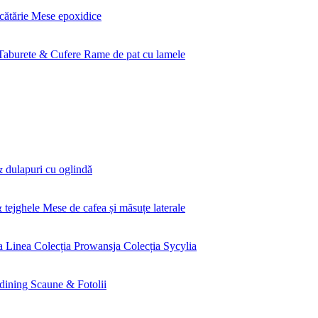
cătărie
Mese epoxidice
Taburete & Cufere
Rame de pat cu lamele
 dulapuri cu oglindă
& tejghele
Mese de cafea și măsuțe laterale
a Linea
Colecția Prowansja
Colecția Sycylia
dining
Scaune & Fotolii