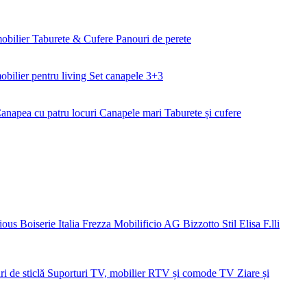
mobilier
Taburete & Cufere
Panouri de perete
obilier pentru living
Set canapele 3+3
anapea cu patru locuri
Canapele mari
Taburete și cufere
ious
Boiserie Italia
Frezza
Mobilificio AG
Bizzotto
Stil Elisa
F.lli
ri de sticlă
Suporturi TV, mobilier RTV și comode TV
Ziare și