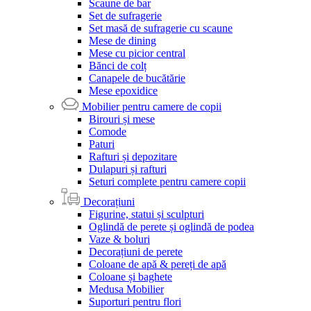
Scaune de bar
Set de sufragerie
Set masă de sufragerie cu scaune
Mese de dining
Mese cu picior central
Bănci de colț
Canapele de bucătărie
Mese epoxidice
Mobilier pentru camere de copii
Birouri și mese
Comode
Paturi
Rafturi și depozitare
Dulapuri și rafturi
Seturi complete pentru camere copii
Decorațiuni
Figurine, statui și sculpturi
Oglindă de perete și oglindă de podea
Vaze & boluri
Decorațiuni de perete
Coloane de apă & pereți de apă
Coloane și baghete
Medusa Mobilier
Suporturi pentru flori