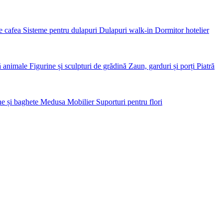
de cafea
Sisteme pentru dulapuri Dulapuri walk-in
Dormitor hotelier
ă animale
Figurine și sculpturi de grădină
Zaun, garduri și porți
Piatră
e și baghete
Medusa Mobilier
Suporturi pentru flori