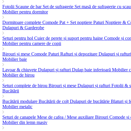
Fotolii
Scaune de bar
Set de sufragerie
Set masă de sufragerie cu sca
Mobilier pentru dormitor
Dormitoare complete
Comode
Pat + Set noptiere
Paturi
Noptiere & C
Dulapuri & Garderobe
Seturi pentru hol
Cuier de perete și suport pentru haine
Comode și co
Mobilier pentru camere de copii
Birouri și mese
Comode
Paturi
Rafturi și depozitare
Dulapuri și raftur
Mobilier baie
Lavoar & chiuvete
Dulapuri și rafturi
Dulap baie inferioară
Mobilier 
Mobilier de birou
Seturi complete de birou
Birouri și mese
Dulapuri și rafturi
Fotolii & 
Bucătării
Bucătării modulare
Bucătării de colț
Dulapuri de bucătărie
Blaturi și 
Mobilier metalic
Seturi de canapele
Mese de cafea / Mese auxiliare
Birouri
Comode și 
Mobilier din lemn masiv