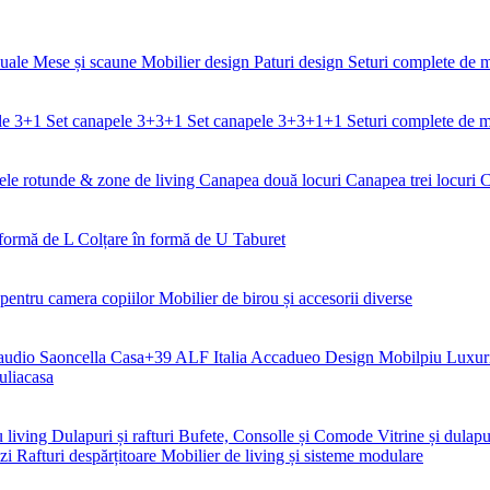
duale
Mese și scaune
Mobilier design
Paturi design
Seturi complete de 
le 3+1
Set canapele 3+3+1
Set canapele 3+3+1+1
Seturi complete de m
le rotunde & zone de living
Canapea două locuri
Canapea trei locuri
C
 formă de L
Colțare în formă de U
Taburet
 pentru camera copiilor
Mobilier de birou și accesorii diverse
audio Saoncella
Casa+39
ALF Italia
Accadueo Design
Mobilpiu Luxur
uliacasa
u living
Dulapuri și rafturi
Bufete, Consolle și Comode
Vitrine și dulapu
nzi
Rafturi despărțitoare
Mobilier de living și sisteme modulare